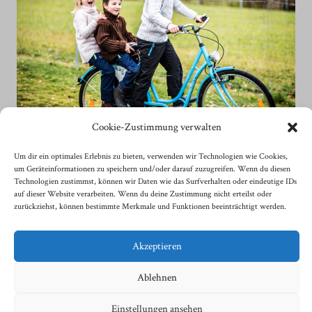
Cookie-Zustimmung verwalten
Um dir ein optimales Erlebnis zu bieten, verwenden wir Technologien wie Cookies,
um Geräteinformationen zu speichern und/oder darauf zuzugreifen. Wenn du diesen
Technologien zustimmst, können wir Daten wie das Surfverhalten oder eindeutige IDs
auf dieser Website verarbeiten. Wenn du deine Zustimmung nicht erteilst oder
zurückziehst, können bestimmte Merkmale und Funktionen beeinträchtigt werden.
Akzeptieren
© 2026 Fotografie Sonja Sindlhauser
Ablehnen
| Impressum
| Datenschutzerklärung
| Kontakt
Einstellungen ansehen
| Cookie-Richtlinie (EU)